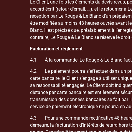
Le Client, une fois les éléments du devis revus, po
accord écrit (retour d’email, …), et le retourne
réception par Le Rouge & Le Blanc d’un prépaie
être modifiée au moins 48 heures ouvrés avant le 
Blanc. Il est précisé que, préalablement à l’enre
contraire, Le Rouge & Le Blanc se réserve le droi
Facturation et règlement
4.1 À la commande, Le Rouge & Le Blanc facturer
4.2 Le paiement pourra s’effectuer dans un prem
carte bancaire, le Client s’engage à utiliser unique
sa responsabilité engagée. Le Client doit indique
distance par carte bancaire est entièrement sécur
transmission des données bancaires se fait par lia
service de paiement électronique ne pourra en auc
4.3 Pour une commande rectificative 48 heures av
demeure, la facturation d’intérêts de retard hors