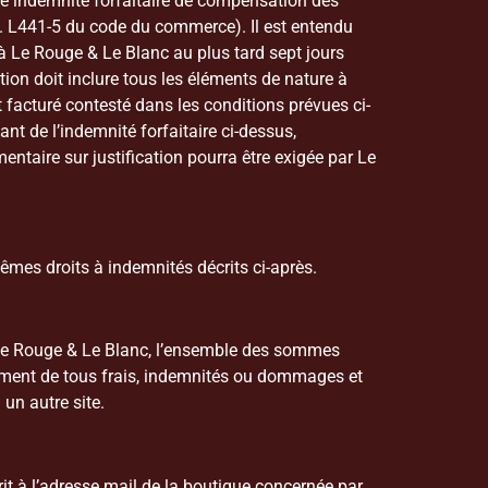
 Une indemnité forfaitaire de compensation des
rt. L441-5 du code du commerce). Il est entendu
à Le Rouge & Le Blanc au plus tard sept jours
tion doit inclure tous les éléments de nature à
t facturé contesté dans les conditions prévues ci-
nt de l’indemnité forfaitaire ci-dessus,
aire sur justification pourra être exigée par Le
mêmes droits à indemnités décrits ci-après.
de Le Rouge & Le Blanc, l’ensemble des sommes
sement de tous frais, indemnités ou dommages et
 un autre site.
rit à l’adresse mail de la boutique concernée par