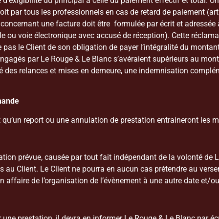
 d’exigibilité du principal à celle du paiement effectif et total.
oit par tous les professionnels en cas de retard de paiement (a
concernant une facture doit être formulée par écrit et adressée 
le ou voie électronique avec accusé de réception). Cette réclama
 pas le Client de son obligation de payer l’intégralité du montan
 engagés par Le Rouge & Le Blanc s’avéraient supérieurs au monta
 des relances et mises en demeure, une indemnisation complément
mmande
t qu’un report ou une annulation de prestation entraineront les 
station prévue, causée par tout fait indépendant de la volonté 
s au Client. Le Client ne pourra en aucun cas prétendre au ver
on affaire de l’organisation de l’évènement à une autre date et/ou
 une prestation, il devra en informer Le Rouge & Le Blanc par éc