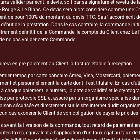
urra valider par écrit le devis, soit par sa signature et revêtu de
r à Le Rouge & Le Blanc. Ce devis sera alors considéré comme une
ment de pour 100% du montant du devis TTC. Sauf accord écrit 
début de la prestation. Dans le cas contraire, la commande initi
gistrement définitif de la Commande, le compte du Client chez Le 
t de ne pas valider cette Commande.
a en pré paiement au Client la facture établie à réception.
ier temps par carte bancaire Amex, Visa, Mastercard, paiement 
ment et personnellement la carte dont il est titulaire. En cas d’ut
r à chaque paiement le numéro, la date de validité et le crypto
isé par protocole SSL et assuré par un organisme spécialisé dan
ison sécurisée et directement sur le site internet dudit organisme
un cas exonérer le Client de son obligation de payer le prix des 
ant la livraison de la commande, tout retard de paiement entra
 toutes taxes, équivalent à l’application d’un taux égal au taux 