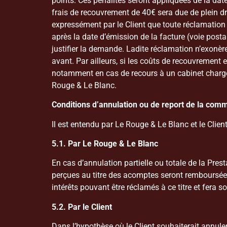
points. Ces pénalités seront appliquées de la date
frais de recouvrement de 40€ sera due de plein dr
expressément par le Client que toute réclamation 
après la date d’émission de la facture (voie posta
justifier la demande. Ladite réclamation n’exonère
avant. Par ailleurs, si les coûts de recouvrement
notamment en cas de recours à un cabinet chargé
Rouge & Le Blanc.
Conditions d’annulation ou de report de la co
Il est entendu par Le Rouge & Le Blanc et le Clien
5.1. Par Le Rouge & Le Blanc
En cas d’annulation partielle ou totale de la Pre
perçues au titre des acomptes seront remboursée
intérêts pouvant être réclamés à ce titre et fera s
5.2. Par le Client
Dans l’hypothèse où le Client souhaiterait annuler